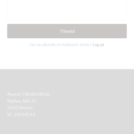
Tilmeld
Har du allerede en Holdsport-konto?
Log på
Assens Håndboldklub
Rådhus Allé 25
5610 Assens
tlf. 26934543